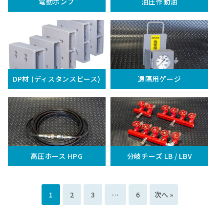
電動ポンプ
油圧作動油
DP材 (ディスタンスピース)
遠隔用ゲージ
高圧ホース HPG
分岐チーズ LB / LBV
1
2
3
…
6
次へ »