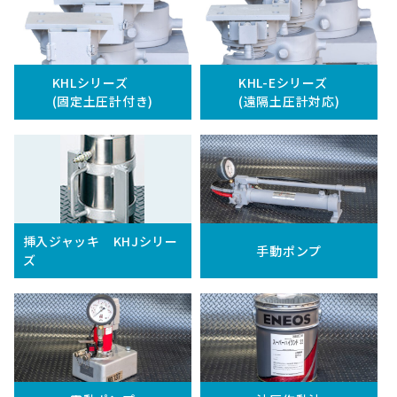
KHLシリーズ
KHL-Eシリーズ
(固定土圧計付き)
(遠隔土圧計対応)
挿入ジャッキ KHJシリー
手動ポンプ
ズ