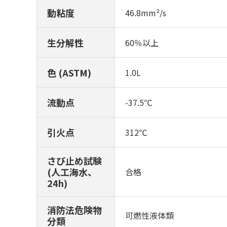
動粘度
46.8mm²/s
生分解性
60％以上
色 (ASTM)
1.0L
流動点
-37.5℃
引火点
312℃
さび止め試験
(人工海水、
合格
24h)
消防法危険物
可燃性液体類
分類