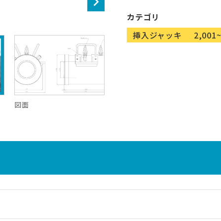
図面
カテゴリ
挿入ジャッキ
2,001
図面