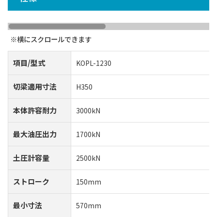
項目/型式
KOPL-1230
切梁適用寸法
H350
本体許容耐力
3000kN
最大油圧出力
1700kN
土圧計容量
2500kN
ストローク
150mm
最小寸法
570mm