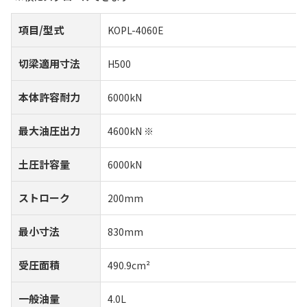
項目/型式
KOPL-4060E
切梁適用寸法
H500
本体許容耐力
6000kN
最大油圧出力
4600kN ※
土圧計容量
6000kN
ストローク
200mm
最小寸法
830mm
受圧面積
490.9cm²
一般油量
4.0L