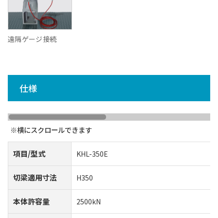
遠隔ゲージ接続
仕様
項目/型式
KHL-350E
切梁適用寸法
H350
本体許容量
2500kN