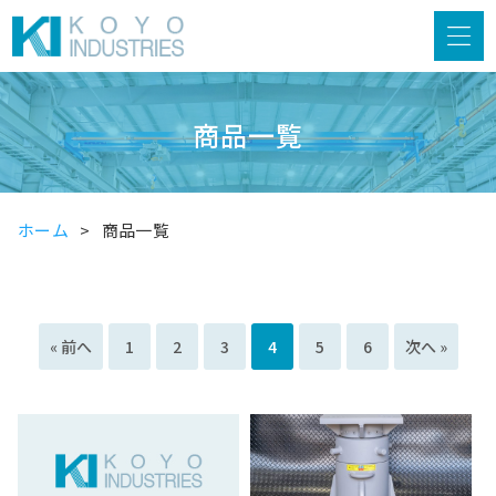
商品一覧
ホーム
商品一覧
« 前へ
1
2
3
4
5
6
次へ »