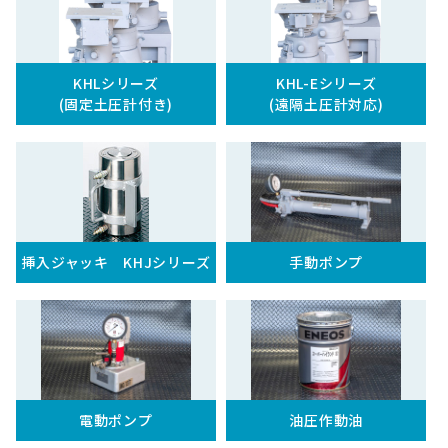
KHLシリーズ
KHL-Eシリーズ
(固定土圧計付き)
(遠隔土圧計対応)
挿入ジャッキ KHJシリーズ
手動ポンプ
電動ポンプ
油圧作動油