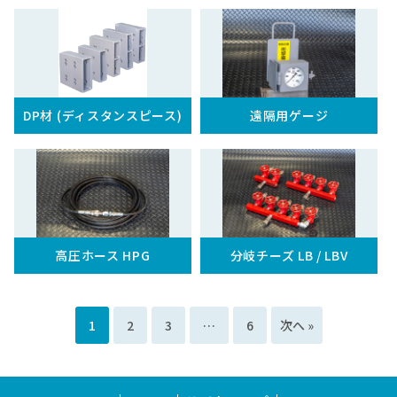
DP材 (ディスタンスピース)
遠隔用ゲージ
高圧ホース HPG
分岐チーズ LB / LBV
1
2
3
…
6
次へ »